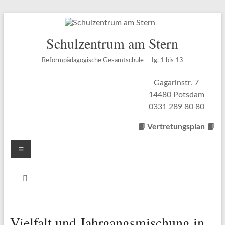
Zum
Inhalt
springen
Schulzentrum am Stern
Reformpädagogische Gesamtschule – Jg. 1 bis 13
Gagarinstr. 7
14480 Potsdam
0331 289 80 80
📙 Vertretungsplan
📙
Menü
Vielfalt und Jahrgangsmischung in