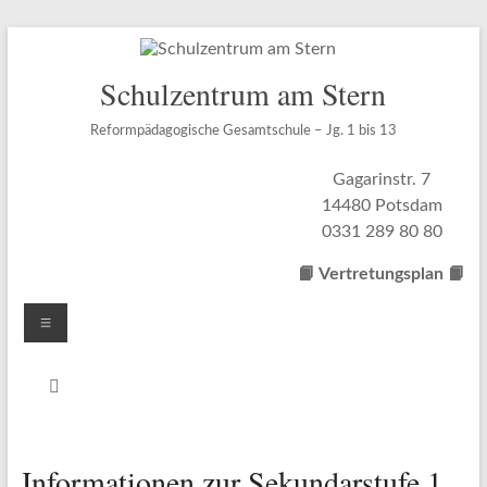
Zum
Inhalt
springen
Schulzentrum am Stern
Reformpädagogische Gesamtschule – Jg. 1 bis 13
Gagarinstr. 7
14480 Potsdam
0331 289 80 80
📙 Vertretungsplan
📙
Menü
Informationen zur Sekundarstufe 1