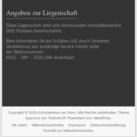
Angaben zur Liegenschaft
Diese Liegenschaft wird vom Kommunalen Immobilienservice
(KIS) Potsdam bewirtschaftet.
Bitte informieren Sie bei Schäden (z.B. durch Unwetter,
Vandalismus) das zuständige Service-Center unter
der Telefonnummer:
0331 – 289 – 3330 (24h erreichbar).
Copyright © 2026
Schulzentrum am Stern
. Alle Rechte vorbehalten. Theme
Spacious
von ThemeGrill. Präsentiert von:
WordPress
.
ML intern
Webseite bearbeiten
Impressum
Datenschutzerklärung
Kontakt zur Webadministration