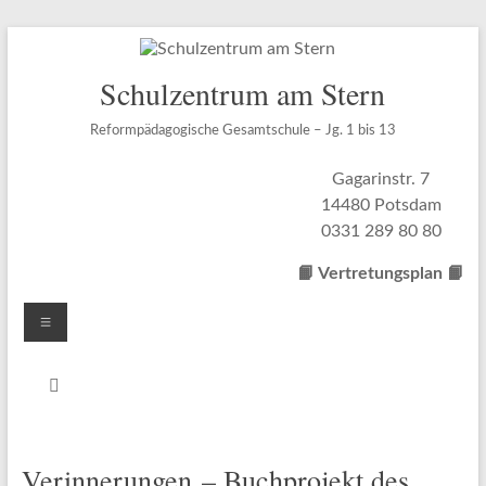
Zum
Inhalt
springen
Schulzentrum am Stern
Reformpädagogische Gesamtschule – Jg. 1 bis 13
Gagarinstr. 7
14480 Potsdam
0331 289 80 80
📙 Vertretungsplan
📙
Menü
Verinnerungen – Buchprojekt des