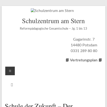
Zum
Inhalt
springen
Schulzentrum am Stern
Reformpädagogische Gesamtschule – Jg. 1 bis 13
Gagarinstr. 7
14480 Potsdam
0331 289 80 80
📙 Vertretungsplan
📙
Menü
Schule der Zukunft – Der